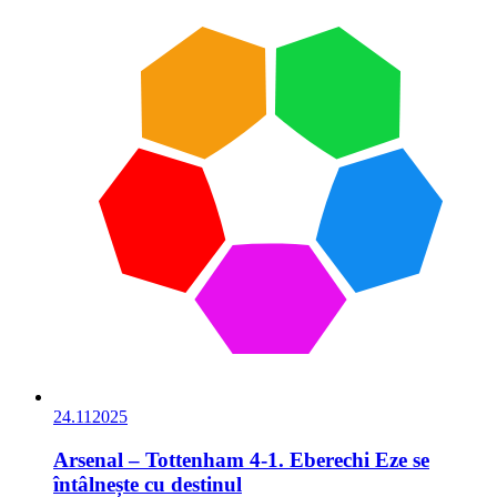
24.11
2025
Arsenal – Tottenham 4-1. Eberechi Eze se
întâlnește cu destinul