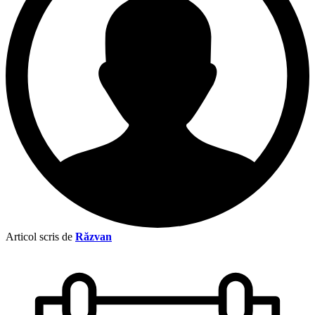
Articol scris de
Răzvan