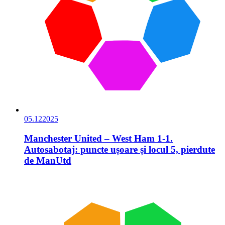
05.12
2025
Manchester United – West Ham 1-1.
Autosabotaj: puncte ușoare și locul 5, pierdute
de ManUtd