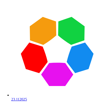
23.11
2025