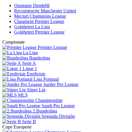
Ousmane Dembélé
Reconstrucție Manchester United
Meciuri Champions League
Clasament Premier League
Golgheteri La Liga
Golgheteri Premier League
Campionate
Premier League
La Liga
Bundesliga
Serie A
Ligue 1
Eredivisie
Liga Portugal
Jupiler Pro League
Süper Lig
MLS
Championship
Saudi Pro League
2.Bundesliga
Segunda División
Serie B
Cupe Europene