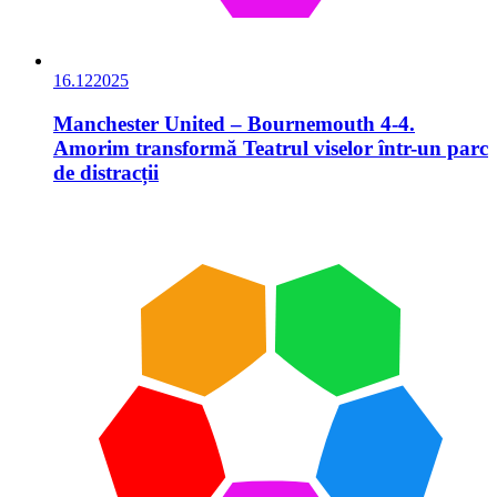
16.12
2025
Manchester United – Bournemouth 4-4.
Amorim transformă Teatrul viselor într-un parc
de distracții