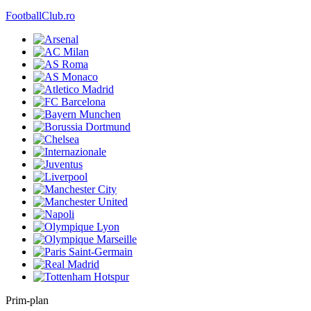
FootballClub.ro
Prim-plan