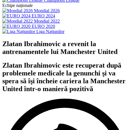
Champions League
Echipe naționale
Mondial 2026
EURO 2024
Mondial 2022
EURO 2020
Liga Națiunilor
Zlatan Ibrahimovic a revenit la
antrenamentele lui Manchester United
Zlatan Ibrahimovic este recuperat după
problemele medicale la genunchi şi va
spera să îşi încheie cariera la Manchester
United într-o manieră pozitivă