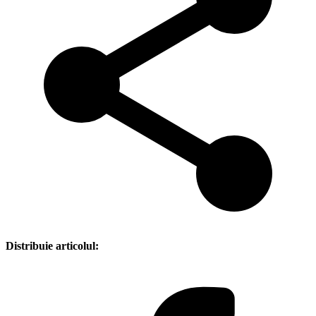
Distribuie articolul: