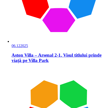
06.12
2025
Aston Villa – Arsenal 2-1. Visul titlului prinde
viață pe Villa Park