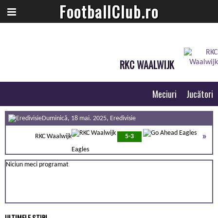
FootballClub.ro
RKC WAALWIJK
Meciuri
Jucători
Duminică, 18 mai. 2025, Eredivisie
»
RKC Waalwijk
5-3
Eagles
Niciun meci programat
ULTIMELE ȘTIRI