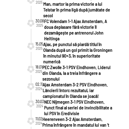
2025
Man, martor la prima victorie a lui
Telstar în prima ligă după jumătate de
secol
30.08
FC Volendam 1-1 Ajax Amsterdam. A
2025
doua deplasare fără victorie îl
dezamăgește pe antrenorul John
Heitinga
15.05
Ajax, pe punctul să piardă titlul în
2025
Olanda după un gol primit la Groningen
în minutul 90+3, în superioritate
numerică
18.01
PEC Zwolle 3-1 PSV Eindhoven. Liderul
2025
din Olanda, la a treia înfrângere a
sezonului
02.11
Ajax Amsterdam 3-2 PSV Eindhoven.
2024
Lăncierii întorc rezultatul, iar
campionatul în Olanda se joacă!
30.03
NEC Nijmegen 3-1 PSV Eindhoven.
2024
Punct final al seriei de invincibilitate a
lui PSV în Eredivisie
11.02
Heerenveen 3-2 Ajax Amsterdam.
2024
Prima înfrângere în mandatul lui van ‘t