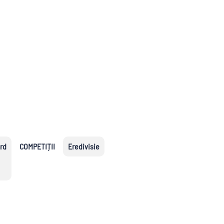
2.Bundesliga
Segunda
Serie B
División
uropene
s
ard
COMPETIȚII
Eredivisie
naționale