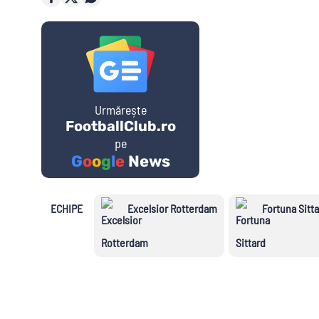
Golgheteri Premier League
Saudi Pro
League
Urmărește
Cupe E
FootballClub.ro
pe
G
o
o
g
l
e
News
Champion
League
ECHIPE
Excelsior Rotterdam
Fortuna Sitt
Echipe 