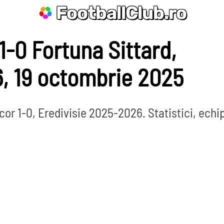
FootballClub.ro
1-0 Fortuna Sittard,
, 19 octombrie 2025
cor 1-0, Eredivisie 2025-2026. Statistici, echi
nate
La Liga
Bundesliga
Serie A
Ligue 1
Eredivisie
L
Por