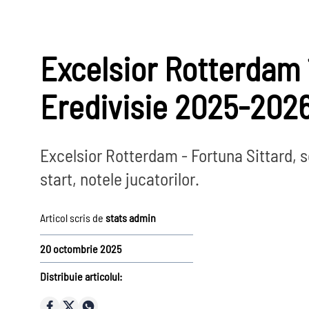
Excelsior Rotterdam 
Eredivisie 2025-2026
Excelsior Rotterdam - Fortuna Sittard, s
start, notele jucatorilor.
Prim-plan
Campio
Articol scris de
stats admin
Ousmane Dembélé
Reconstrucție Manchester United
20 octombrie 2025
Meciuri Champions League
Distribuie articolul:
Premier
Clasament Premier League
League
Golgheteri La Liga