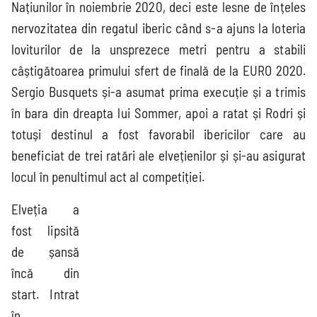
Națiunilor în noiembrie 2020, deci este lesne de înțeles
League
nervozitatea din regatul iberic când s-a ajuns la loteria
loviturilor de la unsprezece metri pentru a stabili
Süper Lig
MLS
Championship
Saudi Pro
câștigătoarea primului sfert de finală de la EURO 2020.
League
Sergio Busquets și-a asumat prima execuție și a trimis
în bara din dreapta lui Sommer, apoi a ratat și Rodri și
totuși destinul a fost favorabil ibericilor care au
2.Bundesliga
Segunda
Serie B
División
beneficiat de trei ratări ale elvețienilor și și-au asigurat
locul în penultimul act al competiției.
Cupe Europene
Elveția a
fost lipsită
de șansă
Champions
încă din
League
start. Intrat
Echipe naționale
în