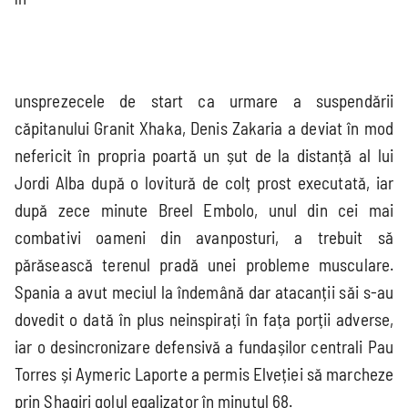
Mondial 2026
EURO 2024
Mondial 2022
EURO 2020
unsprezecele de start ca urmare a suspendării
căpitanului Granit Xhaka, Denis Zakaria a deviat în mod
nefericit în propria poartă un șut de la distanță al lui
Liga
Națiunilor
Jordi Alba după o lovitură de colț prost executată, iar
după zece minute Breel Embolo, unul din cei mai
combativi oameni din avanposturi, a trebuit să
părăsească terenul pradă unei probleme musculare.
Spania a avut meciul la îndemână dar atacanții săi s-au
dovedit o dată în plus neinspirați în fața porții adverse,
iar o desincronizare defensivă a fundașilor centrali Pau
Torres și Aymeric Laporte a permis Elveției să marcheze
prin Shaqiri golul egalizator în minutul 68.