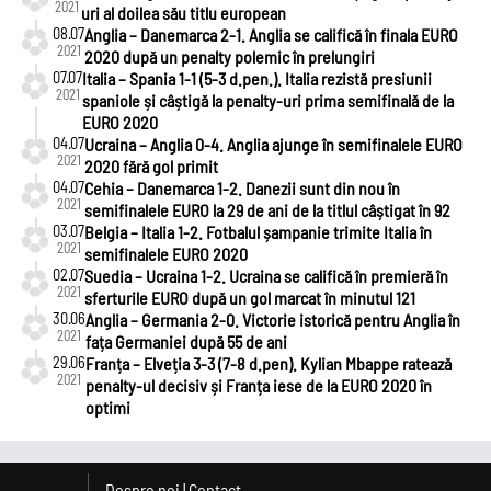
2021
uri al doilea său titlu european
08.07
Anglia – Danemarca 2-1. Anglia se califică în finala EURO
2021
2020 după un penalty polemic în prelungiri
07.07
Italia – Spania 1-1 (5-3 d.pen.). Italia rezistă presiunii
2021
spaniole și câștigă la penalty-uri prima semifinală de la
EURO 2020
04.07
Ucraina – Anglia 0-4. Anglia ajunge în semifinalele EURO
2021
2020 fără gol primit
04.07
Cehia – Danemarca 1-2. Danezii sunt din nou în
2021
semifinalele EURO la 29 de ani de la titlul câștigat în 92
03.07
Belgia – Italia 1-2. Fotbalul șampanie trimite Italia în
2021
semifinalele EURO 2020
02.07
Suedia – Ucraina 1-2. Ucraina se califică în premieră în
2021
sferturile EURO după un gol marcat în minutul 121
30.06
Anglia – Germania 2-0. Victorie istorică pentru Anglia în
2021
fața Germaniei după 55 de ani
29.06
Franța – Elveția 3-3 (7-8 d.pen). Kylian Mbappe ratează
2021
penalty-ul decisiv și Franța iese de la EURO 2020 în
optimi
Despre noi
|
Contact