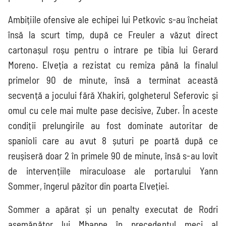
Ambițiile ofensive ale echipei lui Petkovic s-au încheiat
însă la scurt timp, după ce Freuler a văzut direct
cartonașul roșu pentru o intrare pe tibia lui Gerard
Moreno. Elveția a rezistat cu remiza până la finalul
primelor 90 de minute, însă a terminat această
secvență a jocului fără Xhakiri, golgheterul Seferovic și
omul cu cele mai multe pase decisive, Zuber. În aceste
condiții prelungirile au fost dominate autoritar de
spanioli care au avut 8 șuturi pe poartă după ce
reușiseră doar 2 în primele 90 de minute, însă s-au lovit
de intervențiile miraculoase ale portarului Yann
Sommer, îngerul păzitor din poarta Elveției.
Sommer a apărat și un penalty executat de Rodri
asemănător lui Mbappe în precedentul meci al