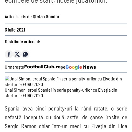
Prim-plan
Ousmane Dembélé
Articol scris de
Ștefan Gondor
Reconstrucție Manchester United
3 iulie 2021
Meciuri Champions League
Distribuie articolul:
Clasament Premier League
Golgheteri La Liga
Golgheteri Premier League
Urmărește
FootballClub.ro
pe
G
o
o
g
l
e
News
Campionate
Unai Simon, eroul Spaniei în seria penalty-urilor cu Elveția din
sferturile EURO 2020
Premier
La Liga
Bundesliga
Serie A
League
Spania avea cinci penalty-uri la rând ratate, o serie
nefastă începută cu două astfel de șanse irosite de
Sergio Ramos chiar într-un meci cu Elveția din Liga
Ligue 1
Eredivisie
Liga Portugal
Jupiler Pro