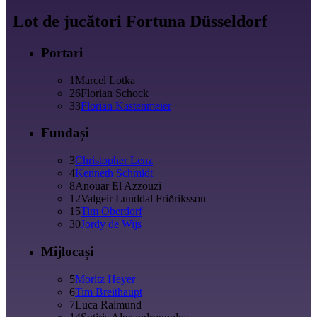
Lot de jucători Fortuna Düsseldorf
Portari
1
Marcel Lotka
26
Florian Schock
33
Florian Kastenmeier
Fundași
3
Christopher Lenz
4
Kenneth Schmidt
8
Anouar El Azzouzi
12
Valgeir Lunddal Friðriksson
15
Tim Oberdorf
30
Jordy de Wijs
Mijlocași
5
Moritz Heyer
6
Tim Breithaupt
7
Luca Raimund