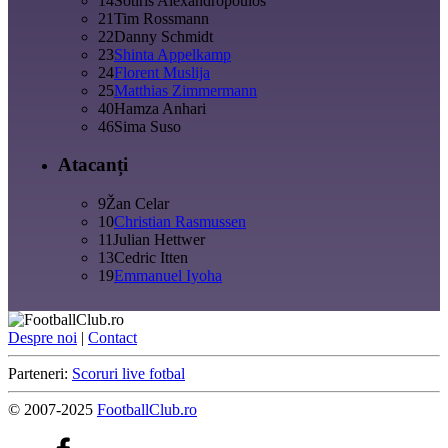
14
Sotiris Alexandropoulos
21
Tim Rossmann
22
Danny Schmidt
23
Shinta Appelkamp
24
Florent Muslija
25
Matthias Zimmermann
40
Hamza Anhari
46
Sima Suso
Atacanți
9
Žan Celar
10
Christian Rasmussen
11
Julian Hettwer
13
Cedric Itten
19
Emmanuel Iyoha
Despre noi
|
Contact
Parteneri:
Scoruri live fotbal
© 2007-2025
FootballClub.ro