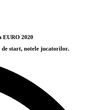
 la EURO 2020
de start, notele jucatorilor.