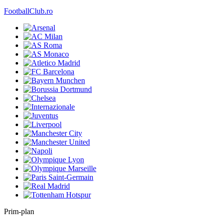
FootballClub.ro
Prim-plan