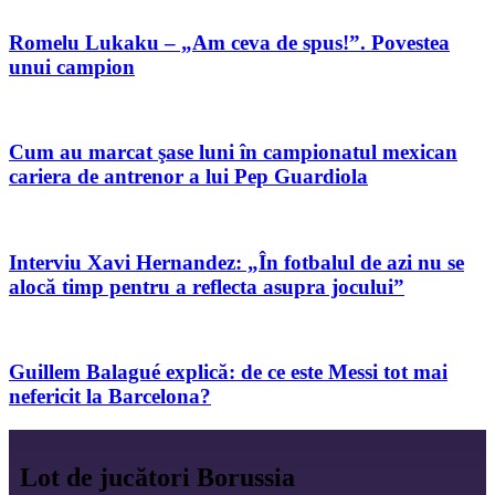
Romelu Lukaku – „Am ceva de spus!”. Povestea
unui campion
Cum au marcat şase luni în campionatul mexican
cariera de antrenor a lui Pep Guardiola
Interviu Xavi Hernandez: „În fotbalul de azi nu se
alocă timp pentru a reflecta asupra jocului”
Guillem Balagué explică: de ce este Messi tot mai
nefericit la Barcelona?
Lot de jucători Borussia