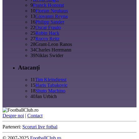
9
Franck Honorat
10
Florian Neuhaus
13
Giovanni Reyna
16
Philipp Sander
22
Oscar Fraulo
25
Robin Hack
27
Rocco Reitz
28
Grant-Leon Ranos
34
Charles Herrmann
39
Niklas Swider
Atacanți
11
Tim Kleindienst
15
Haris Tabakovic
18
Shuto Machino
40
Jan Urbich
Despre noi
|
Contact
Parteneri:
Scoruri live fotbal
© 2007-2025
FootballClub.ro