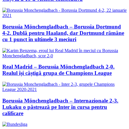
Borussia Mönchengladbach – Borussia Dortmund
4-2. Dublă pentru Haaland, dar Dortmund rămâne
cu 1 punct în ultimele 3 meciuri
Real Madrid – Borussia Mönchengladbach 2-0.
Realul își câștigă grupa de Champions League
Borussia Mönchengladbach – Internazionale 2-3.
Lukaku o păstrează pe Inter în cursa pentru
calificare